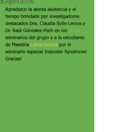
Espeiales
Agradezco la atenta asistencia y el 
tiempo brindado por investigadores 
destacados Dra. Claudia Solis-Lemus y 
Dr. Raúl Gónzalez-Pech en los 
seminarios del grupo y a la estudiante 
de Maestría 
Laura Dennis
 por el 
seminario especial Imposter Syndrome! 
Gracias!