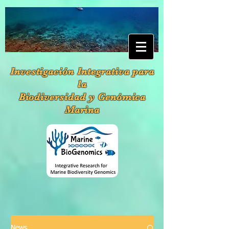
Investigación Integrativa para
la
Biodiversidad y Genómica
Marina
News