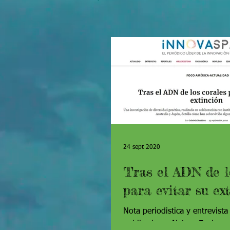
24 sept 2020
Tras el ADN de l
para evitar su ex
Nota periodistica y entrevista
publicado en Nature Ecology 