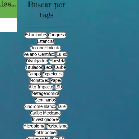
ales
Buscar por
tags
encia y la
Estudiantes
Congreso
Estancias
Reconocimiento
Verano Cientifico
Curso
Divulgacion
Maestria
Titulados
Beca
Caribe
Campo
Experiencia
Monitoreo
Paper
Alto Impacto
LSU
Metagenomica
Seminarios
Sindrome Blanco
Taller
Caribe Mexicano
Investigadores
Microbioma
Periodismo
PhDnoobies