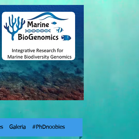
es
Galeria
#PhDnoobies