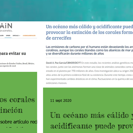
os corales
11 sept 2020
tinción
Un océano más cálido 
 sobre artículo recien
acidificante puede pro
and Evolution.