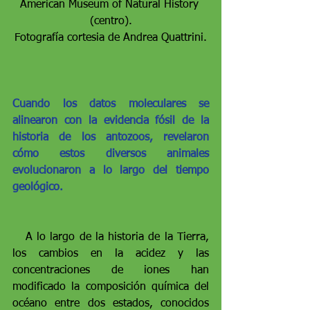
American Museum of Natural History 
(centro).
Fotografía cortesia de Andrea Quattrini.
Cuando los datos moleculares se 
alinearon con la evidencia fósil de la 
historia de los antozoos, revelaron 
cómo estos diversos animales 
evolucionaron a lo largo del tiempo 
geológico.
   A lo largo de la historia de la Tierra, 
los cambios en la acidez y las 
concentraciones de iones han 
modificado la composición química del 
océano entre dos estados, conocidos 