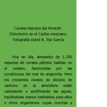
Corales blandos del Arrecife 
Chinchorro en el Caribe mexicano.
Fotografía David A. Paz García
   Hoy en día, alrededor de 1,300 
especies de corales pétreos habitan en 
el océano, favorecidas por las 
condiciones del mar de aragonita. Pero 
los crecientes niveles de dióxido de 
carbono en la atmósfera están 
calentando y acidificando las aguas, 
haciéndolas menos habitables para ellos 
y otros organismos cuyas conchas y 