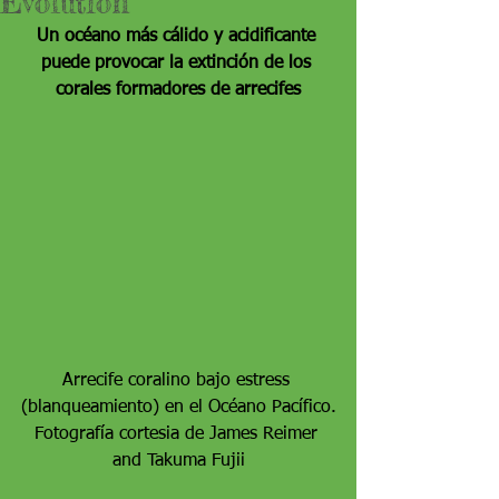
Evolution
Un océano más cálido y acidificante 
puede provocar la extinción de los 
corales formadores de arrecifes
Arrecife coralino bajo estress 
(blanqueamiento) en el Océano Pacífico.
Fotografía cortesia de James Reimer 
and Takuma Fujii