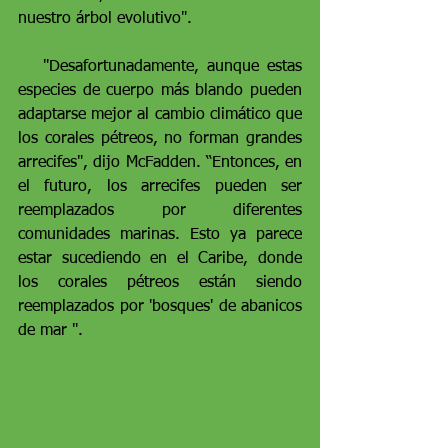
nuestro árbol evolutivo".
   "Desafortunadamente, aunque estas 
especies de cuerpo más blando pueden 
adaptarse mejor al cambio climático que 
los corales pétreos, no forman grandes 
arrecifes", dijo McFadden. “Entonces, en 
el futuro, los arrecifes pueden ser 
reemplazados por diferentes 
comunidades marinas. Esto ya parece 
estar sucediendo en el Caribe, donde 
los corales pétreos están siendo 
reemplazados por 'bosques' de abanicos 
de mar ".