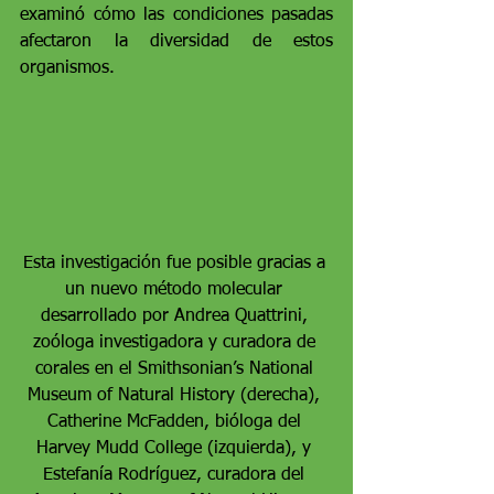
examinó cómo las condiciones pasadas 
afectaron la diversidad de estos 
organismos.
Esta investigación fue posible gracias a 
un nuevo método molecular 
desarrollado por Andrea Quattrini, 
zoóloga investigadora y curadora de 
corales en el Smithsonian’s National 
Museum of Natural History (derecha), 
Catherine McFadden, bióloga del 
Harvey Mudd College (izquierda), y 
Estefanía Rodríguez, curadora del 