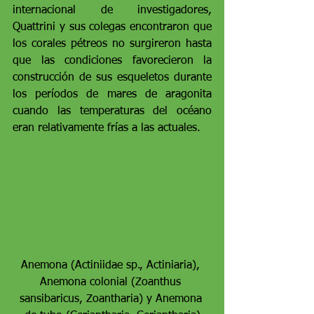
internacional de investigadores, 
Quattrini y sus colegas encontraron que 
los corales pétreos no surgireron hasta 
que las condiciones favorecieron la 
construcción de sus esqueletos durante 
los períodos de mares de aragonita 
cuando las temperaturas del océano 
eran relativamente frías a las actuales. 
Anemona (Actiniidae sp., Actiniaria), 
Anemona colonial (Zoanthus 
sansibaricus, Zoantharia) y Anemona 