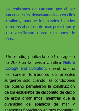
Las emisiones de carbono por el ser 
humano están devastando los arrecifes 
coralinos, aunque los corales blandos 
como los abanicos de mar persistirán y 
se diversificarán durante millones de 
años.
 Un estudio, publicado el 31 de agosto 
de 2020 en la revista cientfica 
Nature 
Ecology and Evolution
, descubrió que 
los corales formadores de arrecifes 
surgieron solo cuando las condiciones 
del océano permitieron la construcción 
de los esqueletos de carbonato de calcio 
de estos organismos, mientras que la 
diversidad de abanicos de mar y 
anémonas florecieron en otro momento. 