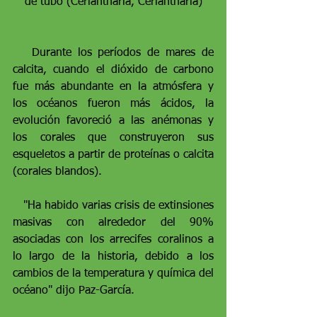
de tubo (Ceriantharia, Ceriantharia)
   Durante los períodos de mares de 
calcita, cuando el dióxido de carbono 
fue más abundante en la atmósfera y 
los océanos fueron más ácidos, la 
evolución favoreció a las anémonas y 
los corales que construyeron sus 
esqueletos a partir de proteínas o calcita 
(corales blandos).
   "Ha habido varias crisis de extinsiones 
masivas con alrededor del 90% 
asociadas con los arrecifes coralinos a 
lo largo de la historia, debido a los 
cambios de la temperatura y química del 
océano" dijo Paz-García.