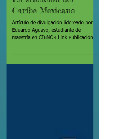
Arrecifes en peligro:
La situación del
Caribe Mexicano
Artículo de divulgación lidereado por
Eduardo Aguayo, estudiante de
maestría en CIBNOR Link Publicación