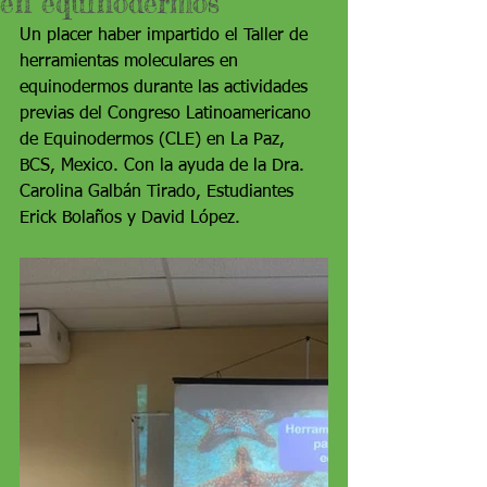
en equinodermos
Un placer haber impartido el Taller de 
herramientas moleculares en 
equinodermos durante las actividades 
previas del Congreso Latinoamericano 
de Equinodermos (CLE) en La Paz, 
BCS, Mexico. Con la ayuda de la Dra. 
Carolina Galbán Tirado, Estudiantes 
Erick Bolaños y David López.