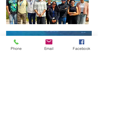
Un poco más sobre mi
Phone
Email
Facebook
¿Cómo me convertí en
Científico?
Mi Trayectoria Académica
después del Doctorado