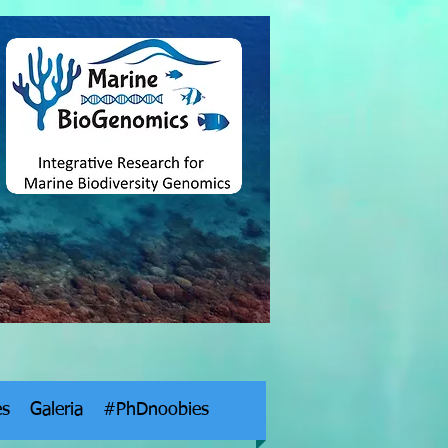
es
Galeria
#PhDnoobies