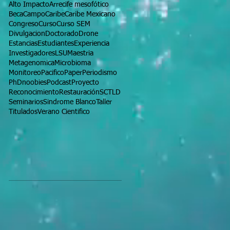
Alto Impacto
Arrecife mesofótico
Beca
Campo
Caribe
Caribe Mexicano
Congreso
Curso
Curso SEM
Divulgacion
Doctorado
Drone
Estancias
Estudiantes
Experiencia
Investigadores
LSU
Maestria
Metagenomica
Microbioma
Monitoreo
Pacifico
Paper
Periodismo
PhDnoobies
Podcast
Proyecto
Reconocimiento
Restauración
SCTLD
Seminarios
Sindrome Blanco
Taller
Titulados
Verano Cientifico