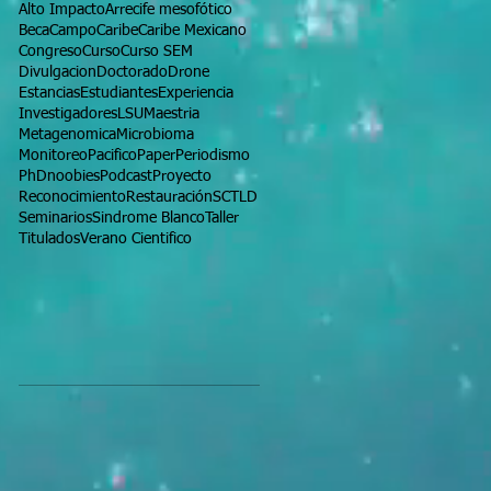
Alto Impacto
Arrecife mesofótico
Beca
Campo
Caribe
Caribe Mexicano
Congreso
Curso
Curso SEM
Divulgacion
Doctorado
Drone
Estancias
Estudiantes
Experiencia
Investigadores
LSU
Maestria
Metagenomica
Microbioma
Monitoreo
Pacifico
Paper
Periodismo
PhDnoobies
Podcast
Proyecto
Reconocimiento
Restauración
SCTLD
Seminarios
Sindrome Blanco
Taller
Titulados
Verano Cientifico