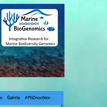
es
Galeria
#PhDnoobies